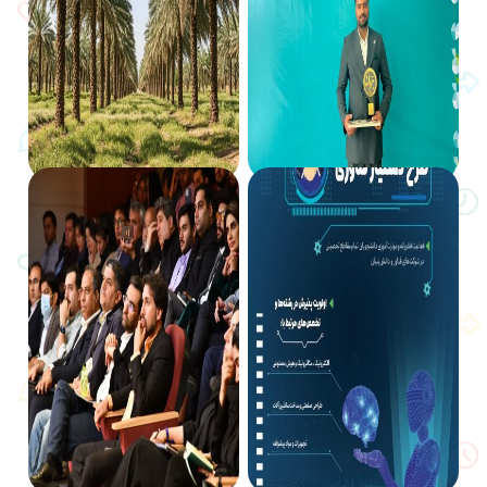
2025/03/02
2025/03/14
مدیرعامل جامُش، جوان برتر هرمزگان
خرمای پیارم هرمزگان؛ طلای سیاه با
در حوزه محیط زیست و توسعه پایدار
پتانسیل صادراتی به بازارهای جهانی
2025/02/06
2025/02/27