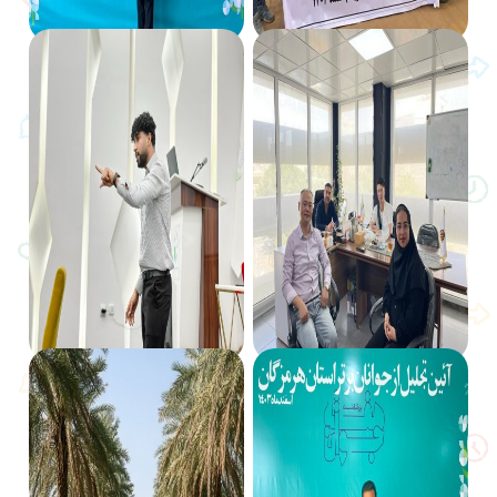
دانش آموزان موسسه رابینو هرمزگان
رضوان میردریکوند؛ کارآفرین برتر جوان
با کسب ۵ رتبه برتر در نادکاپ شریف
در حوزه نوآوری آموزشی با طراحی
درخشیدند
بازیهای شناختی و فروش جهانی
2025/03/14
2025/03/15
شرکت ای تحفه قرارداد صادراتی جدید
آموزش ۳۴۰۰ هنرجو در ۴۳ دوره
با شرکای آسیای شرقی امضا کرد
آموزشی؛ جهش اشتغالزایی و رشد
کسب وکارها با محوریت تبلیغات
دیجیتال