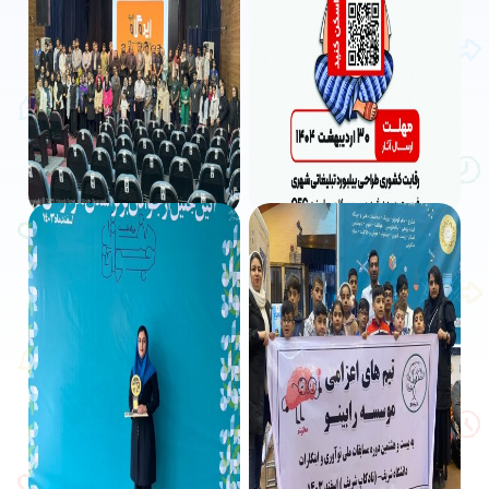
ژیوانو با همکاری پارک علم وفناوری
رویداد ملی امید درهرمزگان؛جرقه‌ای
برگزار می کند؛ مسابقه طراحی بیلبورد
برای رشداستارتاپ‌ها
شهری
2025/03/24
2025/04/16