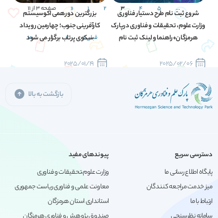
...
5
4
3
2
1
«
صفحه 3 از 11
شروع ثبت نام طرح دستیار فناوری
بزرگترین دورهمی اکوسیستم
وزارت علوم، تحقیقات و فناوری درپارک
کارآفرینی جنوب؛ چهارمین رویداد
هرمزگان+راهنما و لینک ثبت نام
سکوی پرتاب برگزار می شود
قبلی »
»
...
10
2025/01/19
2025/02/06
بازگشت به بالا
دسترسی سریع
پیوندهای مفید
پایگاه اطلاع رسانی ما
وزارت علوم،تحقیقات و فناوری
میز خدمت مراجعه کنندگان
معاونت علمی و فناوری ریاست جمهوری
ارتباط با ما
استانداری استان هرمزگان
سامانه نظرسنجی
صندوق پژوهش و فناوری هرمزگان