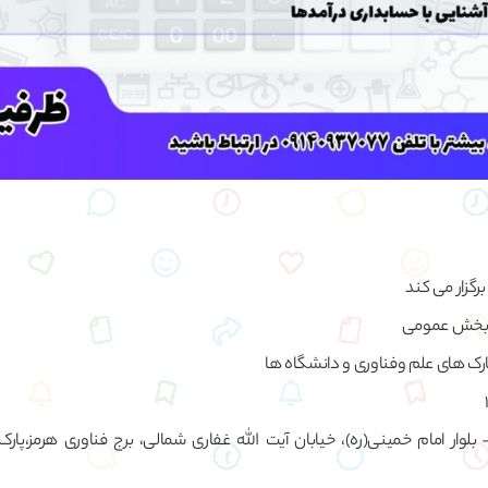
رگزار می کند
 بخش عمومی
پارک های علم وفناوری و دانشگاه ها
بلوار امام خمینی(ره)، خیابان آیت الله غفاری شمالی، برج فناوری هرمز،پار