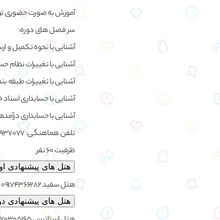
آموزش به صورت حضوری توسط
سر فصل های دوره:
آشنایی با نحوه تکمیل و ار
آشنایی با تغییرات نظام 
آشنایی با تغییرات طبقه بن
آشنایی با حسابداری اسناد خ
آشنایی با حسابداری درآمده
تلفن هماهنگی: 09140937077
ظرفیت 60 نفر
هتل های پیشنهادی او
هتل سفید 09174366282 فاصله از محل کارگاه 5 کیلومتر آدرس: بندرعباس، بهشت بندر، بلوار نواب، ابتدای بلوار مرجان
هتل های پیشنهادی د