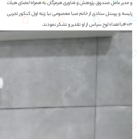
و مدیر عامل صندوق پژوهش و فناوری هرمزگان به همراه اعضای هیات
رئیسه و پرسنل ستادی از خانم صبا معصومی نیا رتبه اول کنکور تجربی
1403با اهداء لوح سپاس از او تقدیر و تشکر نمودند.