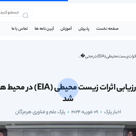
صفحه نخست
پذیرش
آموزش
آیین نامه ها
تماس با ما
زیست محیطی (EIA) در محی�...
کارگاه آموزشی ارزیابی اثرات زیس
شد
اخبار پارک
09 فوریه 2024
پارک علم و فناوری هرمزگان