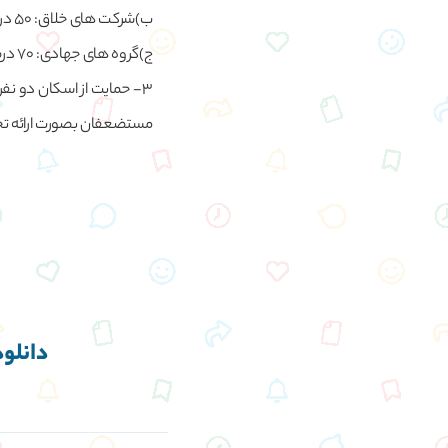
ب)شرکت های خلاق: 50 درصد تا سقف غرفه 12 متری توسط ستاد فناوری های نرم
ج)گروه های جهادی: 70 درصد تا سقف 30 میلیون تومان از طریق سامانه بنیاد احسان
3- حمایت از اسکان دو نفر
مستضعفان بصورت ارائه ت
دانلود