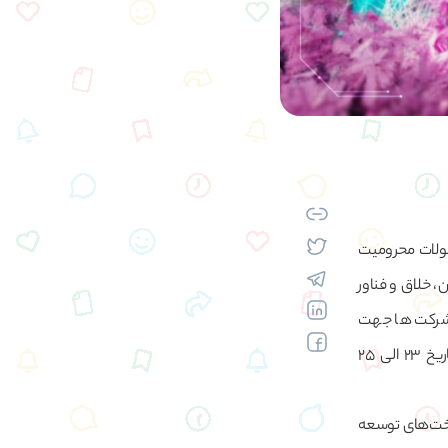
صولات محرومیت
 خلاق و فناور
ن شرکت ها جهت
محرومیت‌زدایی با مشارکت “بنیاد مستضعان” ، “کمیته امام خمینی” و ستاد اجرایی فرمان امام” در تاریخ 23 الی 25
ساخت‌های توسعه