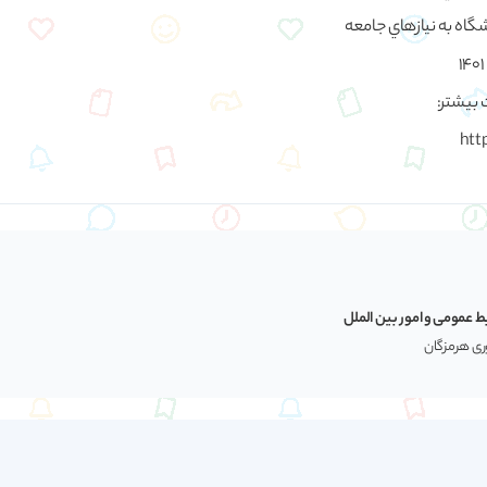
شگاه به نيازهاي جامعه
 بیشتر:
htt
ط عمومی و امور بین الملل
وری هرمزگان