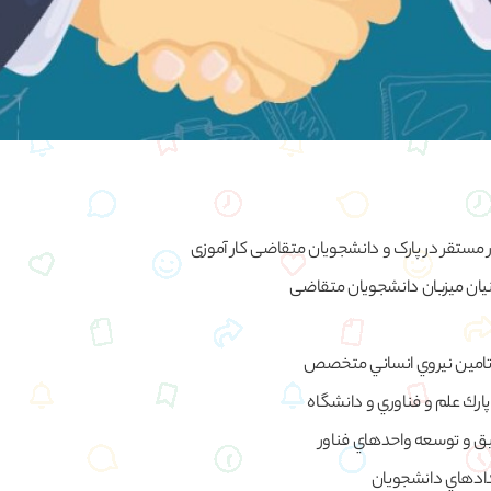
 مستقر در پارک و دانشجویان متقاضی کار آموزی
یان میزبان دانشجویان متقاضی
 تامين نيروي انساني متخصص
رك علم و فناوري و دانشگاه
يق و توسعه واحدهاي فناور
دادهاي دانشجويان