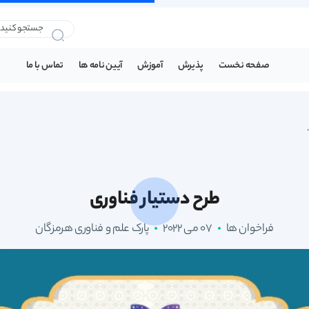
صفحه نخست
پذیرش
آموزش
آیین نامه ها
تماس با ما
طرح دستیار فناوری
فراخوان ها
07 می 2022
پارک علم و فناوری هرمزگان