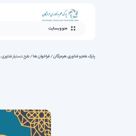
منو وبسایت
پارک علم و فناوری هرمزگان
/
فراخوان ها
/
طرح دستیار فناوری...