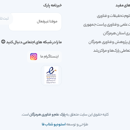
ای مفید
خبرنامه پارک
لوم،تحقیقات و فناوری
 علمی و فناوری ریاست جمهوری
ری استان هرمزگان
پژوهش و فناوری هرمزگان
ما را در شبکه های اجتماعی دنبال کنید 😊
املی پارک‌ها و مراکز رشد
اینستاگرام ما
کلیه حقوق این سایت متعلق به
پارک علم و فناوری هرمزگان
است.
طراحی و توسعه
استودیو شتاب فا